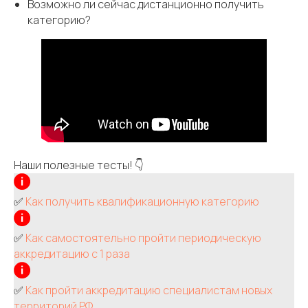
Возможно ли сейчас дистанционно получить
категорию?
Наши полезные тесты! 👇
✅
Как получить квалификационную категорию
✅
Как самостоятельно пройти периодическую
аккредитацию с 1 раза
✅
Как пройти аккредитацию специалистам новых
территорий РФ