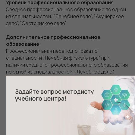
Уровень профессионального образования
Среднее профессиональное образование по одной
из специальностей: "Лечебное дело", "Акушерское
дело", "Сестринское дело"
Дополнительное профессиональное
образование
Профессиональная переподготовка по
специальности "Лечебная физкультура" при
наличии среднего профессионального образования
по одной из специальностей: "Лечебное дело",
"Акушерское дело", "Сестринское дело"
Повышение квалификации не реже одного раза в 5
лет в течение всей трудовой деятельности
Должности
Инструктор по лечебной физкультуре, старшая
медицинская сестра