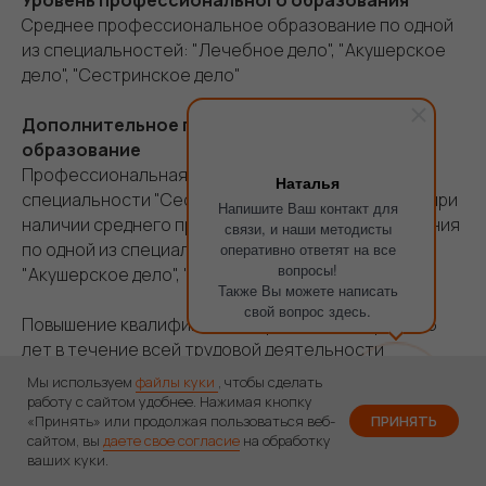
Уровень профессионального образования
Среднее профессиональное образование по одной
из специальностей: "Лечебное дело", "Акушерское
дело", "Сестринское дело"
Дополнительное профессиональное
образование
Профессиональная переподготовка по
Наталья
специальности "Сестринское дело в педиатрии" при
Напишите Ваш контакт для
наличии среднего профессионального образования
связи, и наши методисты
по одной из специальностей: "Лечебное дело",
оперативно ответят на все
вопросы!
"Акушерское дело", "Сестринское дело"
Также Вы можете написать
свой вопрос здесь.
Повышение квалификации не реже одного раза в 5
лет в течение всей трудовой деятельности
Мы используем
файлы куки
, чтобы сделать
Должности
работу с сайтом удобнее. Нажимая кнопку
«Принять» или продолжая пользоваться веб-
ПРИНЯТЬ
Медицинская сестра, старшая медицинская сестра,
сайтом, вы
даете свое согласие
на обработку
медицинская сестра палатная (постовая),
ваших куки.
медицинская сестра процедурной, медицинская