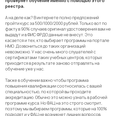
проверяет обучение именно с помощью этого
реестра.
А на деле как? В интернете полно предложений
пройти курс за 500/1000/2000 рублей. Только вот по
факту в 90% случаев оригинал удостоверения вам не
выдадут и в ФИС ФРДО данные не внесут. Это
касается и тех, кто выбирает программы на портале
НМО. Дозвониться до таких организаций
невозможно. У нас очень много слушателей с
сертификатами таких учебных центров, которых
приходится в результате заново отправлять на
обучение уже у нас.
Также в обучении важно чтобы программа
повышения квалификации соотносилась с вашей
специальностью, по которой вы проходите
аккредитацию. Обычно это можно узнать в рабочей
программе курса. Но ФАЦ на это строго смотрит,
поэтому мы выбираем программы, которые на 100%
подходят и у ФАЦ не возникнет лишних вопросов.